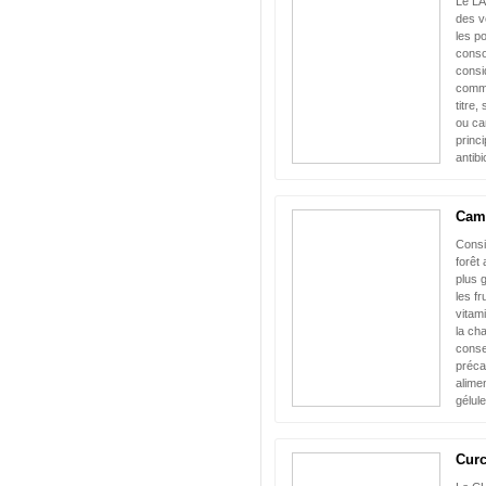
Le L
des v
les p
conso
consi
comme
titre,
ou ca
princi
antibi
Cam
Consi
forêt
plus 
les fr
vitam
la cha
conse
préca
alim
gélule
Curc