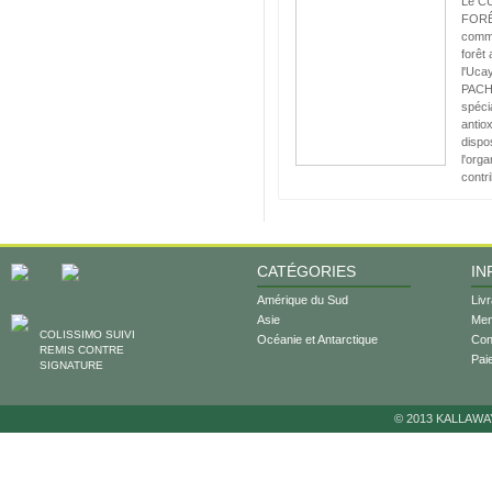
Le C
FORÊT
commu
forêt
l'Uca
PACHA
spéci
antio
dispos
l'orga
contri
CATÉGORIES
IN
Amérique du Sud
Liv
Asie
Men
COLISSIMO SUIVI
Océanie et Antarctique
Cond
REMIS CONTRE
Pai
SIGNATURE
© 2013 KALLAWA