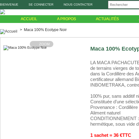
BIENVENUE
SE CONNECTER
NOUS CONTACTER
ACCUEIL
A PROPOS
ACTUALITÉS
>
Maca 100% Ecotype Noir
ZOOM
Maca 100% Ecotyp
LA MACA PACHACUTEC
de terrains vierges de to
dans la Cordillère des 
certificateur allemand 
INBOMETRAKA, contre an
100% pur, sans additif n
Constituée d’une sélect
Provenance : Cordillère
Aliment naturel
CONDITIONNEMENT : en 
hermétique, sous vide d
1 sachet = 36 €TTC