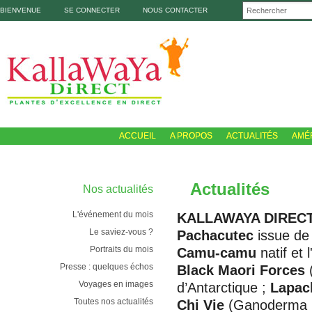
BIENVENUE
SE CONNECTER
NOUS CONTACTER
ACCUEIL
A PROPOS
ACTUALITÉS
AMÉ
Actualités
Nos actualités
L'événement du mois
KALLAWAYA DIREC
Le saviez-vous ?
Pachacutec
issue de 
Portraits du mois
Camu-camu
natif et l
Presse : quelques échos
Black Maori Forces
(
Voyages en images
d’Antarctique ;
Lapac
Toutes nos actualités
Chi Vie
(Ganoderma L