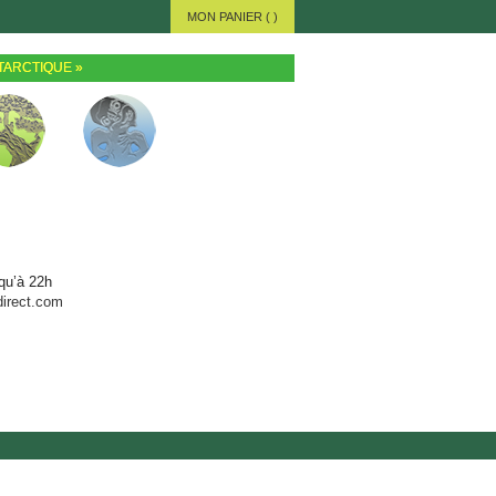
MON PANIER (
)
TARCTIQUE
»
qu’à 22h
irect.com