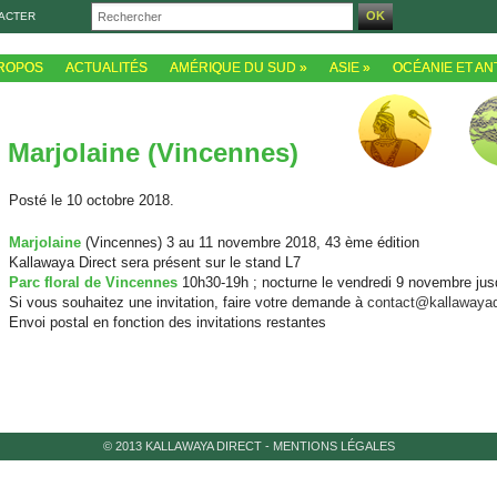
ACTER
PROPOS
ACTUALITÉS
AMÉRIQUE DU SUD
»
ASIE
»
OCÉANIE ET AN
Marjolaine (Vincennes)
Posté le 10 octobre 2018.
Marjolaine
(Vincennes) 3 au 11 novembre 2018, 43 ème édition
Kallawaya Direct sera présent sur le stand L7
Parc floral de Vincennes
10h30-19h ; nocturne le vendredi 9 novembre jus
Si vous souhaitez une invitation, faire votre demande à
contact@kallawayad
Envoi postal en fonction des invitations restantes
© 2013 KALLAWAYA DIRECT
-
MENTIONS LÉGALES