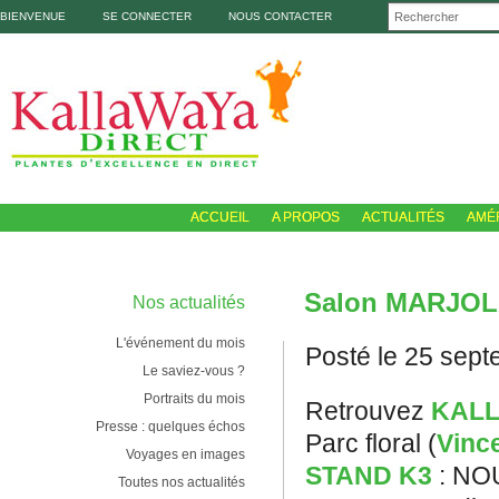
BIENVENUE
SE CONNECTER
NOUS CONTACTER
ACCUEIL
A PROPOS
ACTUALITÉS
AMÉ
Salon MARJOLA
Nos actualités
L'événement du mois
Posté le 25 sep
Le saviez-vous ?
Portraits du mois
Retrouvez
KALL
Presse : quelques échos
Parc floral (
Vinc
Voyages en images
STAND K3
: NO
Toutes nos actualités