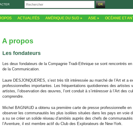
ACTER
PROPOS
ACTUALITÉS
AMÉRIQUE DU SUD
»
ASIE
»
OCÉANIE ET AN
A propos
Les fondateurs
Les deux fondateurs de la Compagnie Tradi-Ethnique se sont rencontrés en 1
de la Communication.
Laure DESJONQUERES, s’est très tôt intéressée au marché de l’Art et a ex
professionnelles importantes. Les fréquentations quotidiennes des artistes 
artistes, l’observation des œuvres, l’ont conduit à s’intéresser à l’Art des cu
comprendre.
Michel BAGNAUD a obtenu sa première carte de presse professionnelle en 
observer les communautés les plus isolées situées dans les pays en voie d
a su se créer un solide réseau d’amitiés auprès des chefs de communautés 
l’Aventure, il est membre actif du Club des Explorateurs de New-York.