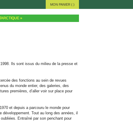
MON PANIER (
)
TARCTIQUE
»
998. Ils sont issus du milieu de la presse et
ercée des fonctions au sein de revues
venus du monde entier, des galeries, des
ltures premières, d’aller voir sur place pour
1970 et depuis a parcouru le monde pour
e développement. Tout au long des années, il
oubliées. Entraîné par son penchant pour