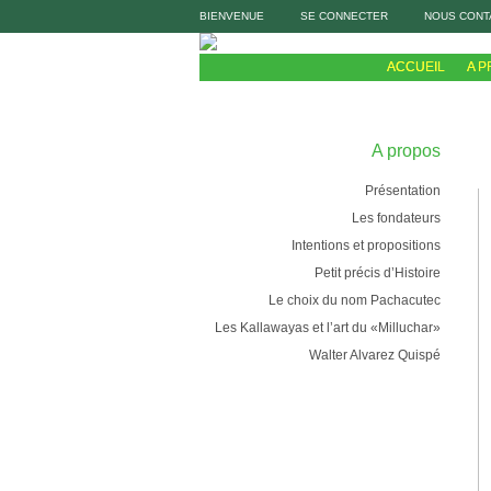
BIENVENUE
SE CONNECTER
NOUS CONT
ACCUEIL
A 
A propos
Présentation
Les fondateurs
Intentions et propositions
Petit précis d’Histoire
Le choix du nom Pachacutec
Les Kallawayas et l’art du «Milluchar»
Walter Alvarez Quispé